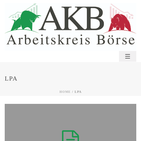
LPA
HOME
/
LPA
Download
Frankfurt am Main.