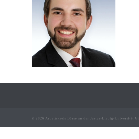
© 2026 Arbeitskreis Börse an der Justus-Liebig-Universität G