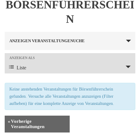
BÖRSENFÜHRERSCHEI
N
V
ANZEIGEN VERANSTALTUNGENUCHE
E
ANZEIGEN ALS
V
R
Liste
E
A
R
N
A
Keine anstehenden Veranstaltungen für Börsenführerschein
S
gefunden. Versuche alle Veranstaltungen anzuzeigen (Filter
N
aufheben) für eine komplette Anzeige von Veranstaltungen.
S
T
T
A
«
Vorherige
Veranstaltungen
A
L
L