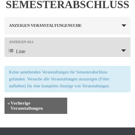
SEMESTERABSCHLUSS
V
ANZEIGEN VERANSTALTUNGENUCHE
E
ANZEIGEN ALS
V
R
Liste
E
A
R
N
A
Keine anstehenden Veranstaltungen für Semesterabschluss
S
gefunden. Versuche alle Veranstaltungen anzuzeigen (Filter
N
aufheben) für eine komplette Anzeige von Veranstaltungen.
S
T
T
A
«
Vorherige
Veranstaltungen
A
L
L
T
T