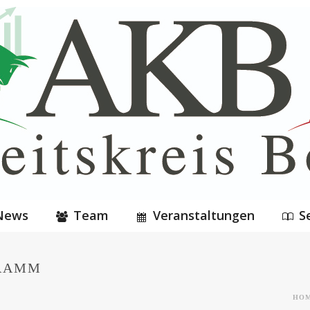
News
Team
Veranstaltungen
S
GRAMM
HO