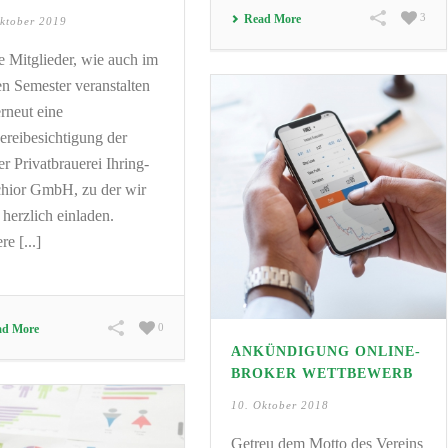
3
Read More
ktober 2019
e Mitglieder, wie auch im
ten Semester veranstalten
erneut eine
ereibesichtigung der
er Privatbrauerei Ihring-
hior GmbH, zu der wir
 herzlich einladen.
e [...]
0
ad More
ANKÜNDIGUNG ONLINE-
BROKER WETTBEWERB
10. Oktober 2018
Getreu dem Motto des Vereins