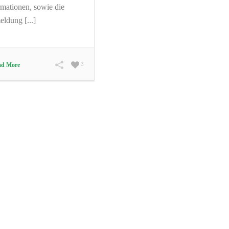
rmationen, sowie die
ldung [...]
3
ad More