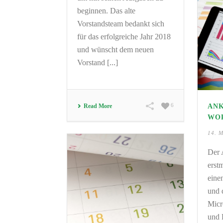
beginnen. Das alte
Vorstandsteam bedankt sich
für das erfolgreiche Jahr 2018
und wünscht dem neuen
Vorstand [...]
6
Read More
AN
WO
14. 
Der 
erstm
ein
und 
Micr
und 