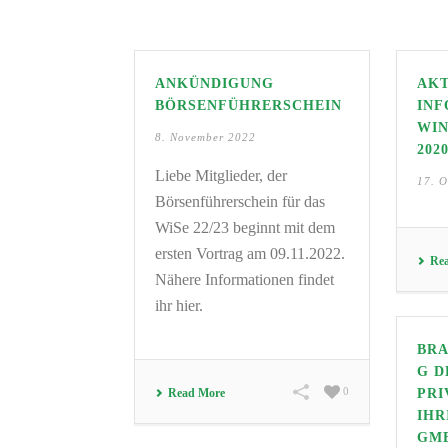
ANKÜNDIGUNG
AK
BÖRSENFÜHRERSCHEIN
INF
WI
8. November 2022
2020
Liebe Mitglieder, der
17. O
Börsenführerschein für das
WiSe 22/23 beginnt mit dem
ersten Vortrag am 09.11.2022.
Re
Nähere Informationen findet
ihr hier.
BRA
G D
0
Read More
PRI
IHR
GMB