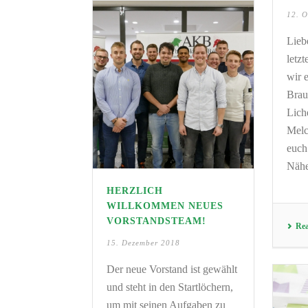
12. O
Lieb
letz
wir 
Brau
Lich
Melc
euch
Näher
HERZLICH
WILLKOMMEN NEUES
VORSTANDSTEAM!
Re
15. Dezember 2018
Der neue Vorstand ist gewählt
und steht in den Startlöchern,
um mit seinen Aufgaben zu