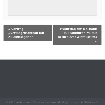
«
Vortrag
Exkursion zur DZ-Bank
„Vermögensaufbau mit
in Frankfurt a.M. mit
Zukunftsoption“
Besuch des Geldmuseums
»
© 2026 Arbeitskreis Börse an der Justus-Liebig-Universität Gießen e.V.